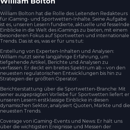
William Bolton
William Bolton hat die Rolle des Leitenden Redakteurs
für iGaming- und Sportwetten-Inhalte. Seine Aufgabe
ist es, unseren Lesern fundierte, aktuelle und fesselnde
Einblicke in die Welt des iGamings zu bieten, mit einem
besonderen Fokus auf Sportwetten und internationale
Trends. Das ist es, was er für uns tut:
Erstellung von Experten-Inhalten und Analysen:
William nutzt seine langjährige Erfahrung, um
tiefgehende Artikel, Berichte und Analysen zu
verfassen. Er deckt ein breites Spektrum ab – von den
neuesten regulatorischen Entwicklungen bis hin zu
Strategien der größten Operator.
Berichterstattung über die Sportwetten-Branche: Mit
seiner ausgeprägten Vorliebe für Sportwetten liefert er
unseren Lesern erstklassige Einblicke in diesen
dynamischen Sektor, analysiert Quoten, Märkte und die
neuesten Trends.
Coverage von iGaming-Events und News: Er hält uns
über die wichtigsten Ereignisse und Messen der