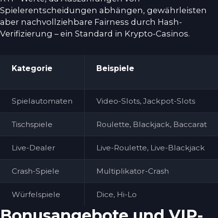
Spielerentscheidungen abhängen, gewährleisten
aber nachvollziehbare Fairness durch Hash-
Verifizierung – ein Standard in Krypto-Casinos.
Kategorie
Beispiele
Spielautomaten
Video-Slots, Jackpot-Slots
Tischspiele
Roulette, Blackjack, Baccarat
Live-Dealer
Live-Roulette, Live-Blackjack
Crash-Spiele
Multiplikator-Crash
Würfelspiele
Dice, Hi-Lo
Bonusangebote und VIP-