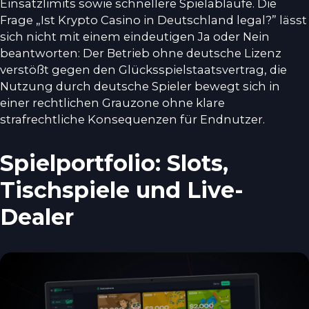
Einsatzlimits sowie schnellere Spielabläufe. Die
Frage „Ist Krypto Casino in Deutschland legal?” lässt
sich nicht mit einem eindeutigen Ja oder Nein
beantworten: Der Betrieb ohne deutsche Lizenz
verstößt gegen den Glücksspielstaatsvertrag, die
Nutzung durch deutsche Spieler bewegt sich in
einer rechtlichen Grauzone ohne klare
strafrechtliche Konsequenzen für Endnutzer.
Spielportfolio: Slots,
Tischspiele und Live-
Dealer