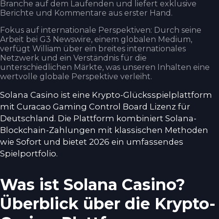
Branche auf dem Laufenden und liefert exklusive
Berichte und Kommentare aus erster Hand.
Fokus auf internationale Perspektiven: Durch seine
Arbeit bei G3 Newswire, einem globalen Medium,
verfügt William über ein breites internationales
Netzwerk und ein Verständnis für die
unterschiedlichen Märkte, was unseren Inhalten eine
wertvolle globale Perspektive verleiht.
Solana Casino ist eine Krypto-Glücksspielplattform
mit Curacao Gaming Control Board Lizenz für
Deutschland. Die Plattform kombiniert Solana-
Blockchain-Zahlungen mit klassischen Methoden
wie Sofort und bietet 2026 ein umfassendes
Spielportfolio.
Was ist Solana Casino?
Überblick über die Krypto-