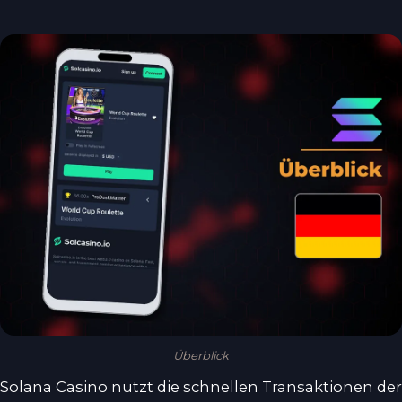
Überblick
Solana Casino nutzt die schnellen Transaktionen der