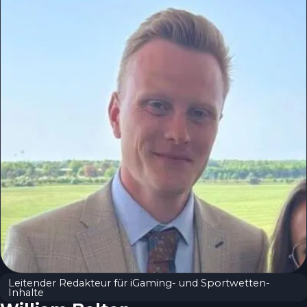
Leitender Redakteur für iGaming- und Sportwetten-
Inhalte