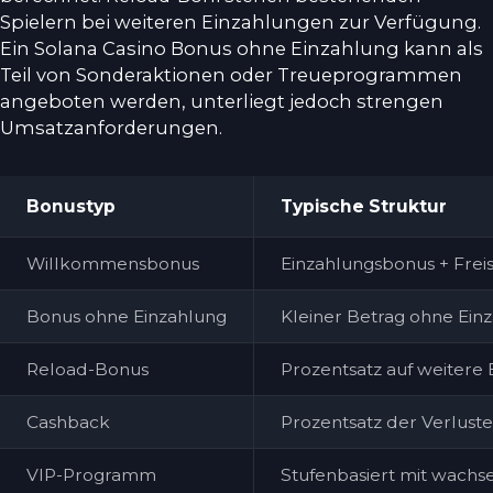
Spielern bei weiteren Einzahlungen zur Verfügung.
Ein Solana Casino Bonus ohne Einzahlung kann als
Teil von Sonderaktionen oder Treueprogrammen
angeboten werden, unterliegt jedoch strengen
Umsatzanforderungen.
Bonustyp
Typische Struktur
Willkommensbonus
Einzahlungsbonus + Freis
Bonus ohne Einzahlung
Kleiner Betrag ohne Ein
Reload-Bonus
Prozentsatz auf weitere
Cashback
Prozentsatz der Verlust
VIP-Programm
Stufenbasiert mit wachs