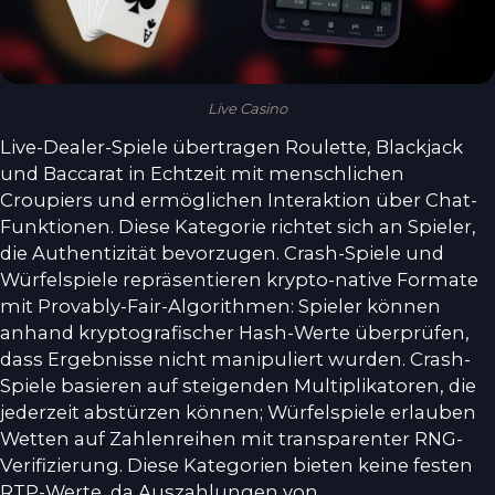
Live Casino
Live-Dealer-Spiele übertragen Roulette, Blackjack
und Baccarat in Echtzeit mit menschlichen
Croupiers und ermöglichen Interaktion über Chat-
Funktionen. Diese Kategorie richtet sich an Spieler,
die Authentizität bevorzugen. Crash-Spiele und
Würfelspiele repräsentieren krypto-native Formate
mit Provably-Fair-Algorithmen: Spieler können
anhand kryptografischer Hash-Werte überprüfen,
dass Ergebnisse nicht manipuliert wurden. Crash-
Spiele basieren auf steigenden Multiplikatoren, die
jederzeit abstürzen können; Würfelspiele erlauben
Wetten auf Zahlenreihen mit transparenter RNG-
Verifizierung. Diese Kategorien bieten keine festen
RTP-Werte, da Auszahlungen von