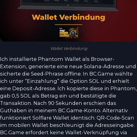
Wallet Verbindung
Ich installierte Phantom Wallet als Browser-
Extension, generierte eine neue Solana-Adresse und
sicherte die Seed-Phrase offline. In BC.Game wählte
ich unter “Einzahlung” die Option SOL und erhielt
eine Deposit-Adresse. Ich kopierte diese in Phantom,
gab 0,5 SOL als Betrag ein und bestätigte die
Transaktion. Nach 90 Sekunden erschien das
Guthaben in meinem BC.Game-Konto. Alternativ
funktioniert Solflare Wallet identisch: QR-Code-Scan
im mobilen Wallet beschleunigt die Adresseingabe.
BC.Game erfordert keine Wallet-Verknüpfung via