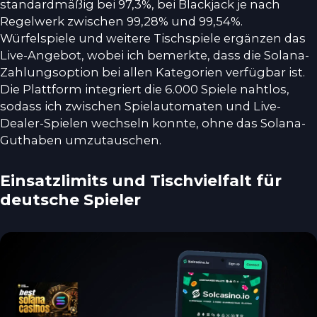
standardmäßig bei 97,3%, bei Blackjack je nach
Regelwerk zwischen 99,28% und 99,54%.
Würfelspiele und weitere Tischspiele ergänzen das
Live-Angebot, wobei ich bemerkte, dass die Solana-
Zahlungsoption bei allen Kategorien verfügbar ist.
Die Plattform integriert die 6.000 Spiele nahtlos,
sodass ich zwischen Spielautomaten und Live-
Dealer-Spielen wechseln konnte, ohne das Solana-
Guthaben umzutauschen.
Einsatzlimits und Tischvielfalt für
deutsche Spieler