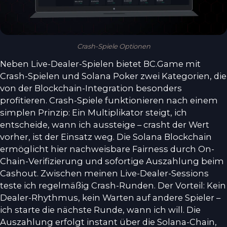
Crash-Spiele Optionen
Neben Live-Dealer-Spielen bietet BC.Game mit
Crash-Spielen und Solana Poker zwei Kategorien, die
von der Blockchain-Integration besonders
profitieren. Crash-Spiele funktionieren nach einem
simplen Prinzip: Ein Multiplikator steigt, ich
entscheide, wann ich aussteige – crasht der Wert
vorher, ist der Einsatz weg. Die Solana Blockchain
ermöglicht hier nachweisbare Fairness durch On-
Chain-Verifizierung und sofortige Auszahlung beim
Cashout. Zwischen meinen Live-Dealer-Sessions
teste ich regelmäßig Crash-Runden. Der Vorteil: Kein
Dealer-Rhythmus, kein Warten auf andere Spieler –
ich starte die nächste Runde, wann ich will. Die
Auszahlung erfolgt instant über die Solana-Chain,