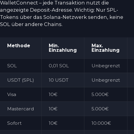
WalletConnect – jede Transaktion nutzt die
angezeigte Deposit-Adresse. Wichtig: Nur SPL-
Tokens über das Solana-Netzwerk senden, keine
SOL über andere Chains.
Methode
Min.
Max.
Einzahlung
Einzahlung
SOL
0,01 SOL
Unbegrenzt
USDT (SPL)
10 USDT
Unbegrenzt
Visa
10€
5.000€
Mastercard
10€
5.000€
Sofort
10€
10.000€