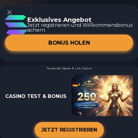
Exklusives Angebot
Jetzt registrieren und Willkommensbonus
sichern.
BC.Game Solana Casino
BONUS HOLEN
Deutschland: Live Roulette
Blackjack Baccarat
Tausende Spiele & Live Casino
CASINO TEST & BONUS
JETZT REGISTRIEREN