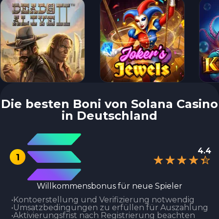
JETZT
JETZT
SPIELEN
SPIELEN
Die besten Boni von Solana Casino
in Deutschland
4.4
Willkommensbonus für neue Spieler
Kontoerstellung und Verifizierung notwendig
Umsatzbedingungen zu erfüllen für Auszahlung
Aktivierungsfrist nach Registrierung beachten