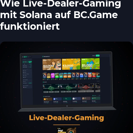
Wie Live-Dealer-Gaming
mit Solana auf BC.Game
funktioniert