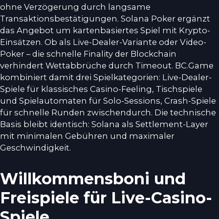
ohne Verzögerung durch langsame
Transaktionsbestätigungen. Solana Poker ergänzt
das Angebot um kartenbasiertes Spiel mit Krypto-
Einsätzen. Ob als Live-Dealer-Variante oder Video-
Poker – die schnelle Finality der Blockchain
verhindert Wettabbrüche durch Timeout. BC.Game
kombiniert damit drei Spielkategorien: Live-Dealer-
Spiele für klassisches Casino-Feeling, Tischspiele
und Spielautomaten für Solo-Sessions, Crash-Spiele
für schnelle Runden zwischendurch. Die technische
Basis bleibt identisch: Solana als Settlement-Layer
mit minimalen Gebühren und maximaler
Geschwindigkeit.
Willkommensboni und
Freispiele für Live-Casino-
Spiele