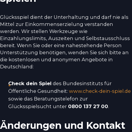
Glücksspiel dient der Unterhaltung und darf nie als
Mittel zur Einkommenserzielung verstanden
werden. Wir stellen Werkzeuge wie
Einzahlungslimits, Auszeiten und Selbstausschluss
bereit. Wenn Sie oder eine nahestehende Person
Unterstützung benötigen, wenden Sie sich bitte an
die kostenlosen und anonymen Angebote in
Deutschland:
Check dein Spiel
des Bundesinstituts für
Öffentliche Gesundheit:
www.check-dein-spiel.de
sowie das Beratungstelefon zur
Glücksspielsucht unter
0800 137 27 00
.
Änderungen und Kontakt