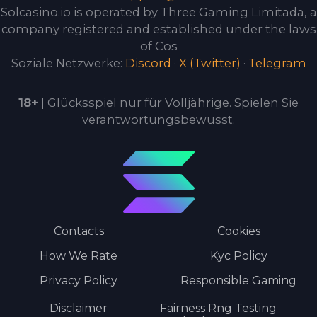
Solcasino.io is operated by Three Gaming Limitada, a
company registered and established under the laws
of Cos
Soziale Netzwerke:
Discord
·
X (Twitter)
·
Telegram
18+
| Glücksspiel nur für Volljährige. Spielen Sie
verantwortungsbewusst.
Contacts
Cookies
How We Rate
Kyc Policy
Privacy Policy
Responsible Gaming
Disclaimer
Fairness Rng Testing