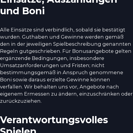
und Boni
Alle Einsätze sind verbindlich, sobald sie bestätigt
wurden. Guthaben und Gewinne werden gemäß
den in der jeweiligen Spielbeschreibung genannten
Regeln gutgeschrieben. Für Bonusangebote gelten
ergänzende Bedingungen, insbesondere
Umsatzanforderungen und Fristen; nicht
bestimmungsgemäß in Anspruch genommene
Boni sowie daraus erzielte Gewinne können
verfallen. Wir behalten uns vor, Angebote nach
eigenem Ermessen zu ändern, einzuschränken oder
zurückzuziehen.
Verantwortungsvolles
Spielen