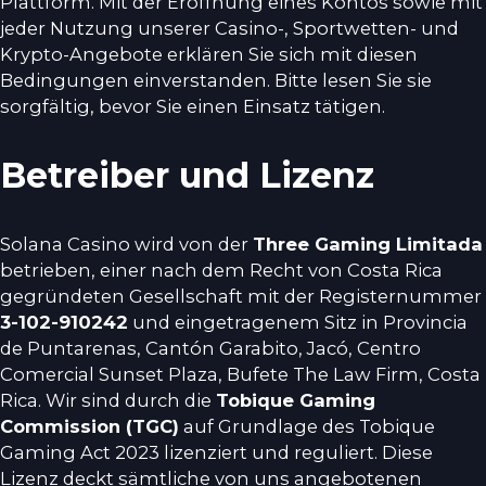
Plattform. Mit der Eröffnung eines Kontos sowie mit
jeder Nutzung unserer Casino-, Sportwetten- und
Krypto-Angebote erklären Sie sich mit diesen
Bedingungen einverstanden. Bitte lesen Sie sie
sorgfältig, bevor Sie einen Einsatz tätigen.
Betreiber und Lizenz
Solana Casino wird von der
Three Gaming Limitada
betrieben, einer nach dem Recht von Costa Rica
gegründeten Gesellschaft mit der Registernummer
3-102-910242
und eingetragenem Sitz in Provincia
de Puntarenas, Cantón Garabito, Jacó, Centro
Comercial Sunset Plaza, Bufete The Law Firm, Costa
Rica. Wir sind durch die
Tobique Gaming
Commission (TGC)
auf Grundlage des Tobique
Gaming Act 2023 lizenziert und reguliert. Diese
Lizenz deckt sämtliche von uns angebotenen