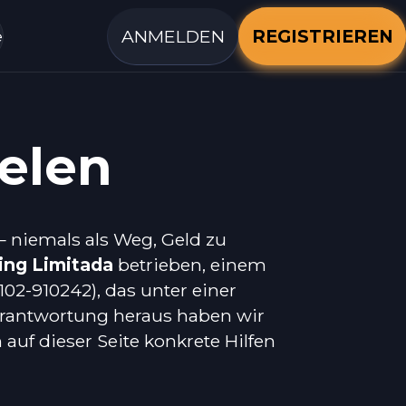
ANMELDEN
REGISTRIEREN
e
elen
– niemals als Weg, Geld zu
ng Limitada
betrieben, einem
2-910242), das unter einer
Verantwortung heraus haben wir
auf dieser Seite konkrete Hilfen