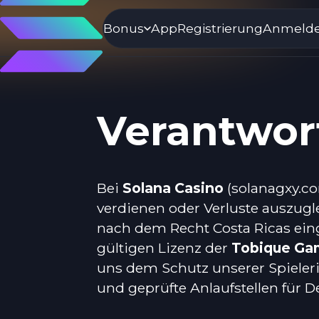
Bonus
App
Registrierung
Anmeld
Verantwor
Bei
Solana Casino
(solanagxy.co
verdienen oder Verluste auszugl
nach dem Recht Costa Ricas ein
gültigen Lizenz der
Tobique Ga
uns dem Schutz unserer Spielerin
und geprüfte Anlaufstellen für 