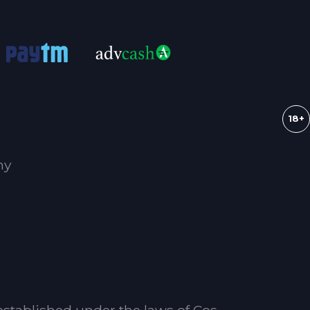
18+
ny
stablished under the laws of Cos