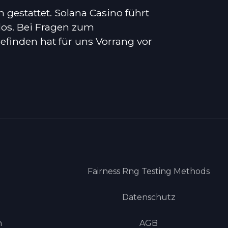
 gestattet. Solana Casino führt
los. Bei Fragen zum
befinden hat für uns Vorrang vor
Fairness Rng Testing Methods
Datenschutz
n
AGB