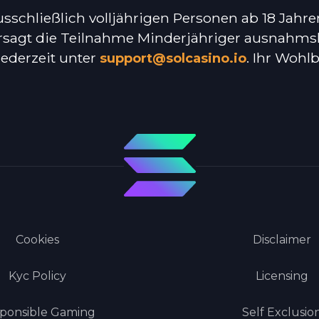
usschließlich volljährigen Personen ab 18 Jahren
ersagt die Teilnahme Minderjähriger ausnahms
jederzeit unter
. Ihr Wohl
support@solcasino.io
Cookies
Disclaimer
Kyc Policy
Licensing
ponsible Gaming
Self Exclusio