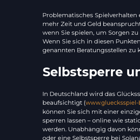
Problematisches Spielverhalten e
mehr Zeit und Geld beansprucht 
wenn Sie spielen, um Sorgen zu 
Wenn Sie sich in diesen Punkten
genannten Beratungsstellen zu k
Selbstsperre u
In Deutschland wird das Glückss
beaufsichtigt (
www.gluecksspiel-
können Sie sich mit einer einzi
sperren lassen – online wie stat
werden. Unabhängig davon könne
oder eine Selbstsperre bei Solan