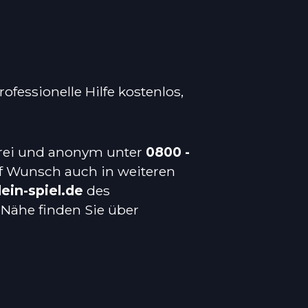
fessionelle Hilfe kostenlos,
frei und anonym unter
0800 -
uf Wunsch auch in weiteren
ein-spiel.de
des
 Nähe finden Sie über