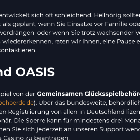
ntwickelt sich oft schleichend. Hellhörig soll
als geplant, wenn Sie Einsätze vor Familie od
verdrängen, oder wenn Sie trotz wachsender V
 wiedererkennen, raten wir Ihnen, eine Pause 
ontaktieren.
nd OASIS
piel von der
Gemeinsamen Glücksspielbehörd
). Über das bundesweite, behördli
behoerde.de
gen Registrierung von allen in Deutschland liz
ionär. Die Sperre kann für mindestens drei Mona
n Sie sich jederzeit an unseren Support wend
a Casino zu beantragen.