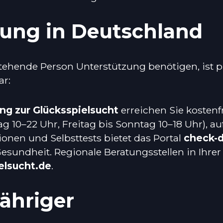
tung in Deutschland
ehende Person Unterstützung benötigen, ist pro
ar:
ng zur Glücksspielsucht
erreichen Sie kosten
 10–22 Uhr, Freitag bis Sonntag 10–18 Uhr), a
nen und Selbsttests bietet das Portal
check-d
Gesundheit. Regionale Beratungsstellen in Ihrer
elsucht.de
.
ähriger