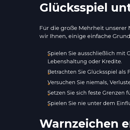
Glücksspiel un
Für die große Mehrheit unserer
wir Ihnen, einige einfache Grun
Spielen Sie ausschließlich mit G
Lebenshaltung oder Kredite.
Betrachten Sie Glücksspiel als
Versuchen Sie niemals, Verlust
Setzen Sie sich feste Grenzen f
Spielen Sie nie unter dem Einfl
Warnzeichen 