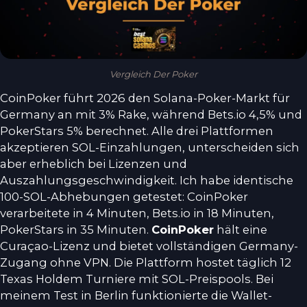
Vergleich Der Poker
CoinPoker führt 2026 den Solana-Poker-Markt für
Germany an mit 3% Rake, während Bets.io 4,5% und
PokerStars 5% berechnet. Alle drei Plattformen
akzeptieren SOL-Einzahlungen, unterscheiden sich
aber erheblich bei Lizenzen und
Auszahlungsgeschwindigkeit. Ich habe identische
100-SOL-Abhebungen getestet: CoinPoker
verarbeitete in 4 Minuten, Bets.io in 18 Minuten,
PokerStars in 35 Minuten.
CoinPoker
hält eine
Curaçao-Lizenz und bietet vollständigen Germany-
Zugang ohne VPN. Die Plattform hostet täglich 12
Texas Holdem Turniere mit SOL-Preispools. Bei
meinem Test in Berlin funktionierte die Wallet-