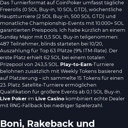
Das Turnierformat auf CoinPoker umfasst tägliche
Freerolls (0 SOL Buy-in, 10 SOL GTD), wöchentliche
Hauptturniere (2 SOL Buy-in, 500 SOL GTD) und
monatliche Championship-Events mit 10.000+ SOL
garantierten Preispools. Ich habe kürzlich an einem
Sunday Major mit 0,5 SOL Buy-in teilgenommen:
487 Teilnehmer, blinds starteten bei 10/20,
Auszahlung für Top 63 Plätze (9% ITM-Rate). Der
erste Platz erhielt 62 SOL bei einem totalen
Prizepool von 243,5 SOL.
Play-to-Earn
-Turniere
belohnen zusätzlich mit Weekly Tokens basierend
auf Platzierung – ich sammelte 15 Tokens für einen
23. Platz. Satellite-Turniere ermöglichen
Qualifikation für größere Events ab 0,1 SOL Buy-in.
Live Poker
im
Live Casino
kombiniert echte Dealer
mit RNG-Fallback bei niedriger Spielerzahl.
Boni, Rakeback und