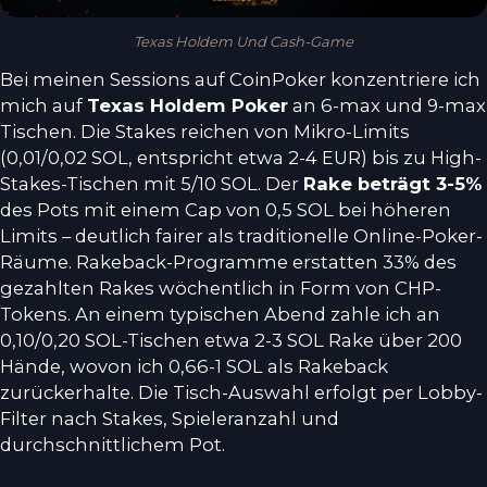
Texas Holdem Und Cash-Game
Bei meinen Sessions auf CoinPoker konzentriere ich
mich auf
Texas Holdem Poker
an 6-max und 9-max
Tischen. Die Stakes reichen von Mikro-Limits
(0,01/0,02 SOL, entspricht etwa 2-4 EUR) bis zu High-
Stakes-Tischen mit 5/10 SOL. Der
Rake beträgt 3-5%
des Pots mit einem Cap von 0,5 SOL bei höheren
Limits – deutlich fairer als traditionelle Online-Poker-
Räume. Rakeback-Programme erstatten 33% des
gezahlten Rakes wöchentlich in Form von CHP-
Tokens. An einem typischen Abend zahle ich an
0,10/0,20 SOL-Tischen etwa 2-3 SOL Rake über 200
Hände, wovon ich 0,66-1 SOL als Rakeback
zurückerhalte. Die Tisch-Auswahl erfolgt per Lobby-
Filter nach Stakes, Spieleranzahl und
durchschnittlichem Pot.