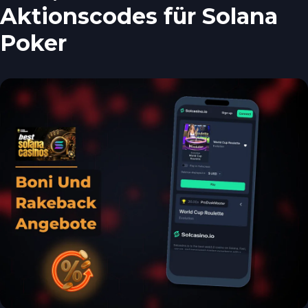
Aktionscodes für Solana
Poker