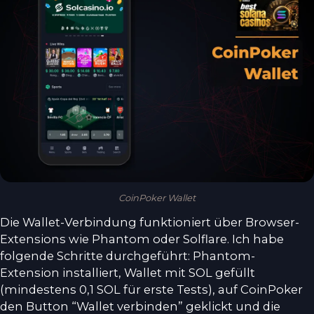
CoinPoker Wallet
Die Wallet-Verbindung funktioniert über Browser-
Extensions wie Phantom oder Solflare. Ich habe
folgende Schritte durchgeführt: Phantom-
Extension installiert, Wallet mit SOL gefüllt
(mindestens 0,1 SOL für erste Tests), auf CoinPoker
den Button “Wallet verbinden” geklickt und die