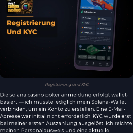
Registrierung Und KYC
Die solana casino poker anmeldung erfolgt wallet-
basiert — ich musste lediglich mein Solana-Wallet
verbinden, um ein Konto zu erstellen. Eine E-Mail-
Adresse war initial nicht erforderlich. KYC wurde erst
bei meiner ersten Auszahlung ausgelöst. Ich reichte
meinen Personalausweis und eine aktuelle