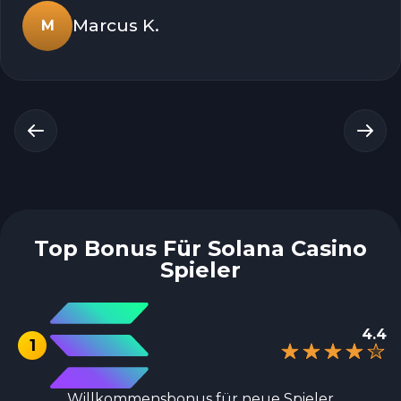
Marcus K.
M
Top Bonus Für Solana Casino
Spieler
4.4
Willkommensbonus für neue Spieler