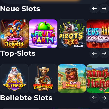
Neue Slots
JETZT
JETZT
JETZT
JETZT
SPIELEN
SPIELEN
SPIELEN
SPIELEN
Top-Slots
JETZT
JETZT
JETZT
JETZT
SPIELEN
SPIELEN
SPIELEN
SPIELEN
Beliebte Slots