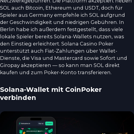
Netzwerkgebühren. Die Plattform akzeptiert neben
SOL auch Bitcoin, Ethereum und USDT, doch für
Spieler aus Germany empfehle ich SOL aufgrund
der Geschwindigkeit und niedrigen Gebühren. In
Berlin habe ich außerdem festgestellt, dass viele
lokale Spieler bereits Solana-Wallets nutzen, was
den Einstieg erleichtert. Solana Casino Poker
unterstützt auch Fiat-Zahlungen über Wallet-
Dienste, die Visa und Mastercard sowie Sofort und
Giropay akzeptieren — so kann man SOL direkt
kaufen und zum Poker-Konto transferieren.
Solana-Wallet mit CoinPoker
verbinden