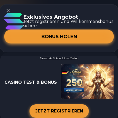
Exklusives Angebot
Jetzt registrieren und Willkommensbonus
sichern.
Solana Casino Poker in
BONUS HOLEN
Deutschland: CoinPoker mit SOL
Zahlungen
Tausende Spiele & Live Casino
CASINO TEST & BONUS
JETZT REGISTRIEREN