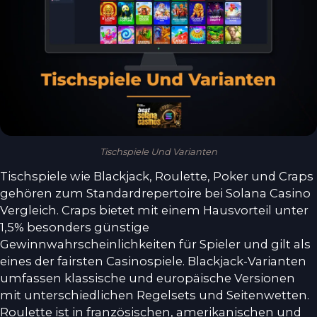
Tischspiele Und Varianten
Tischspiele wie Blackjack, Roulette, Poker und Craps
gehören zum Standardrepertoire bei Solana Casino
Vergleich. Craps bietet mit einem Hausvorteil unter
1,5% besonders günstige
Gewinnwahrscheinlichkeiten für Spieler und gilt als
eines der fairsten Casinospiele. Blackjack-Varianten
umfassen klassische und europäische Versionen
mit unterschiedlichen Regelsets und Seitenwetten.
Roulette ist in französischen, amerikanischen und