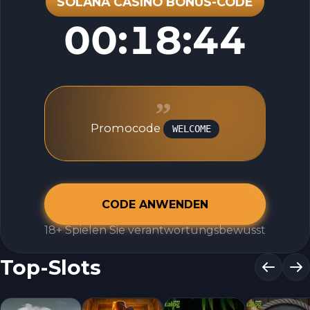
SOLANA CASINO BONUS-CODE
00
:
18
:
41
Promocode
WELCOME
CODE ANWENDEN
18+ Spielen Sie verantwortungsbewusst
Top-Slots