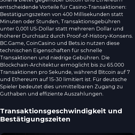
entscheidende Vorteile für Casino-Transaktionen:
Bestätigungszeiten von 400 Millisekunden statt
Minuten oder Stunden, Transaktionsgebühren
unter 0,001 US-Dollar statt mehreren Dollar und
höherer Durchsatz durch Proof-of-History-Konsens.
BC.Game, CoinCasino und Bets.io nutzen diese
technischen Eigenschaften für schnelle
Transaktionen und niedrige Gebühren. Die
Blockchain-Architektur ermöglicht bis zu 65.000
Transaktionen pro Sekunde, während Bitcoin auf 7
und Ethereum auf 15-30 limitiert ist. Für deutsche
Spieler bedeutet dies unmittelbaren Zugang zu
Guthaben und effiziente Auszahlungen.
Transaktionsgeschwindigkeit und
Bestätigungszeiten