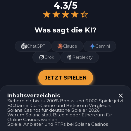
4.3
/
5
Was sagt die KI?
ChatGPT
Claude
Gemini
Grok
Perplexity
JETZT SPIELEN
Inhaltsverzeichnis
Sichere dir bis zu 200% Bonus und 6.000 Spiele jetzt
BC.Game, CoinCasino und Bets.io im Vergleich:
Solana Casinos für deutsche Spieler 2026
Warum Solana statt Bitcoin oder Ethereum für
Online Casinos wählen
Spiele, Anbieter und RTPs bei Solana Casinos