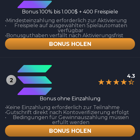
Bonus 100% bis 1.000$ + 400 Freispiele
Mindesteinzahlung erforderlich zur Aktivierung
Freispiele auf ausgewählten Spielautomaten
verfügbar
Bonusguthaben verfällt nach Aktivierungsfrist
BONUS HOLEN
4.3
Bonus ohne Einzahlung
Keine Einzahlung erforderlich zur Teilnahme
Gutschrift direkt nach Kontoverifizierung erfolgt
Bedingungen für Gewinnauszahlung müssen
erfüllt werden
BONUS HOLEN