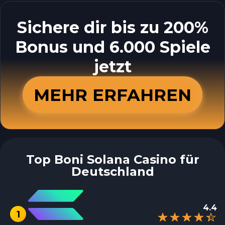
Sichere dir bis zu 200%
Bonus und 6.000 Spiele
jetzt
MEHR ERFAHREN
Top Boni Solana Casino für
Deutschland
4.4