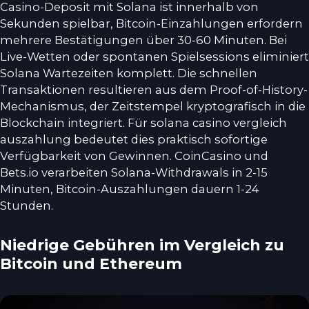
Casino-Deposit mit Solana ist innerhalb von
Sekunden spielbar, Bitcoin-Einzahlungen erfordern
mehrere Bestätigungen über 30-60 Minuten. Bei
Live-Wetten oder spontanen Spielsessions eliminiert
Solana Wartezeiten komplett. Die schnellen
Transaktionen resultieren aus dem Proof-of-History-
Mechanismus, der Zeitstempel kryptografisch in die
Blockchain integriert. Für solana casino vergleich
auszahlung bedeutet dies praktisch sofortige
Verfügbarkeit von Gewinnen. CoinCasino und
Bets.io verarbeiten Solana-Withdrawals in 2-15
Minuten, Bitcoin-Auszahlungen dauern 1-24
Stunden.
Niedrige Gebühren im Vergleich zu
Bitcoin und Ethereum