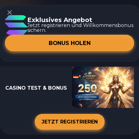
Exklusives Angebot
Jetzt registrieren und Willkommensbonus
sichern.
Solana Casino Vergleich: Krypto
BONUS HOLEN
Casinos für deutsche Spieler 2026
Tausende Spiele & Live Casino
CASINO TEST & BONUS
JETZT REGISTRIEREN